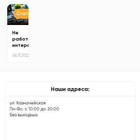
–
MacBook
Fi и
причины
советы
—
как
и
экспертов
пошаговая
подключить
способы…
Статьи
инструкция…
интернет…
Не
работает
интернет
на
06.11.2024
iPhone
–
причины
и
что
Наши адреса:
делать
ул. Казначейская
Пн-Вс: с 10:00 до 20:00
Без выходных