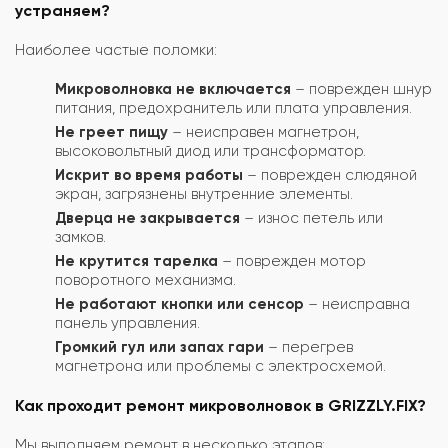
устраняем?
Наиболее частые поломки:
Микроволновка не включается
– поврежден шнур
питания, предохранитель или плата управления.
Не греет пищу
– неисправен магнетрон,
высоковольтный диод или трансформатор.
Искрит во время работы
– поврежден слюдяной
экран, загрязнены внутренние элементы.
Дверца не закрывается
– износ петель или
замков.
Не крутится тарелка
– поврежден мотор
поворотного механизма.
Не работают кнопки или сенсор
– неисправна
панель управления.
Громкий гул или запах гари
– перегрев
магнетрона или проблемы с электросхемой.
Как проходит ремонт микроволновок в GRIZZLY.FIX?
Мы выполняем ремонт в несколько этапов: