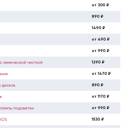
от 300 ₽
890 ₽
1490 ₽
от 490 ₽
от 990 ₽
1290 ₽
с химической чисткой
от 1470 ₽
ания
890 ₽
 дисков
от 1170 ₽
я
от 990 ₽
 лампы подсветки
1530 ₽
BIOS