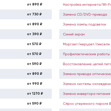
от 890 ₽
Настройка интернета/Wi-Fi
от 730 ₽
Замена CD/DVD-привода
от 890 ₽
Замена лампы подсветки
от 390 ₽
Синий экран
от 570 ₽
Моргает/мерцает/пиксели
от 570 ₽
Профилактические работы 
от 590 ₽
Восстановление цепей пит
от 890 ₽
Замена привода оптических
от 990 ₽
Замена системы охлаждени
от 1270 ₽
Замена инвертора питания
от 590 ₽
Сброс утерянного пароля 