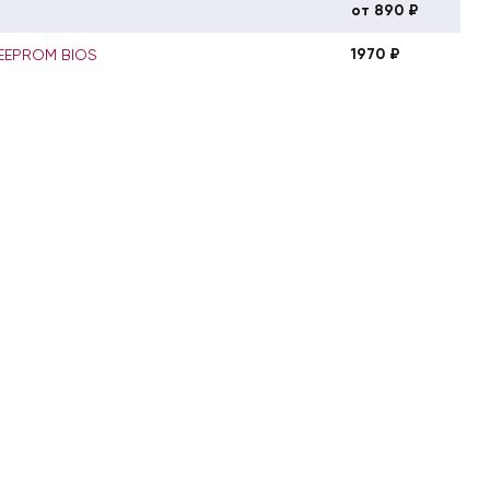
от 890 ₽
1970 ₽
 EEPROM BIOS