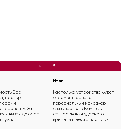
5
Итог
мость Вас
Как только устройство будет
т, мастер
отремонтировано,
 срок и
персональный менеджер
т к ремонту. За
связывается с Вами для
ку и вызов курьера
согласования удобного
е нужно.
времени и места доставки.