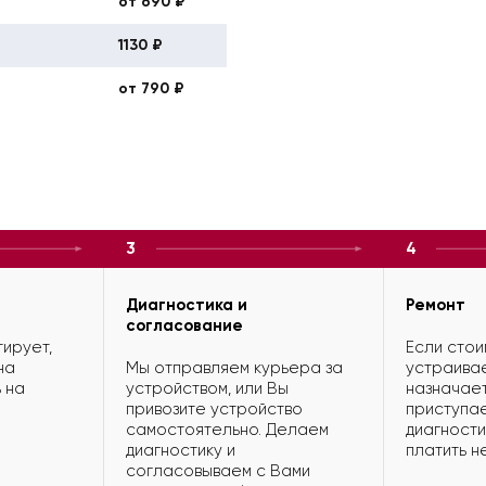
от 690 ₽
1130 ₽
от 790 ₽
3
4
Диагностика и
Ремонт
согласование
ирует,
Если стои
на
Мы отправляем курьера за
устраивае
 на
устройством, или Вы
назначает
привозите устройство
приступае
самостоятельно. Делаем
диагности
диагностику и
платить н
согласовываем с Вами