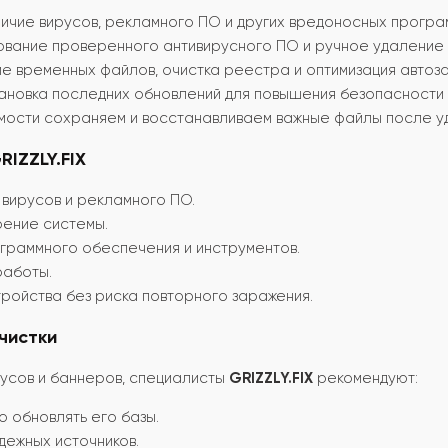
ичие вирусов, рекламного ПО и других вредоносных програ
вание проверенного антивирусного ПО и ручное удаление 
е временных файлов, очистка реестра и оптимизация автоза
ановка последних обновлений для повышения безопасности 
мости сохраняем и восстанавливаем важные файлы после у
RIZZLY.FIX
 вирусов и рекламного ПО.
рение системы.
раммного обеспечения и инструментов.
работы.
ройства без риска повторного заражения.
чистки
усов и баннеров, специалисты
GRIZZLY.FIX
рекомендуют:
о обновлять его базы.
дежных источников.