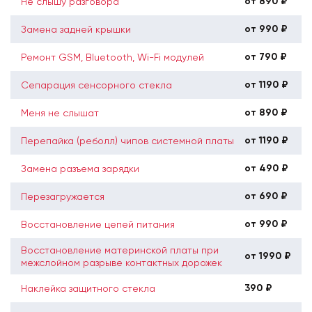
от 890 ₽
Не слышу разговора
от 990 ₽
Замена задней крышки
от 790 ₽
Ремонт GSM, Bluetooth, Wi-Fi модулей
от 1190 ₽
Сепарация сенсорного стекла
от 890 ₽
Меня не слышат
от 1190 ₽
Перепайка (реболл) чипов системной платы
от 490 ₽
Замена разъема зарядки
от 690 ₽
Перезагружается
от 990 ₽
Восстановление цепей питания
Восстановление материнской платы при
от 1990 ₽
межслойном разрыве контактных дорожек
390 ₽
Наклейка защитного стекла