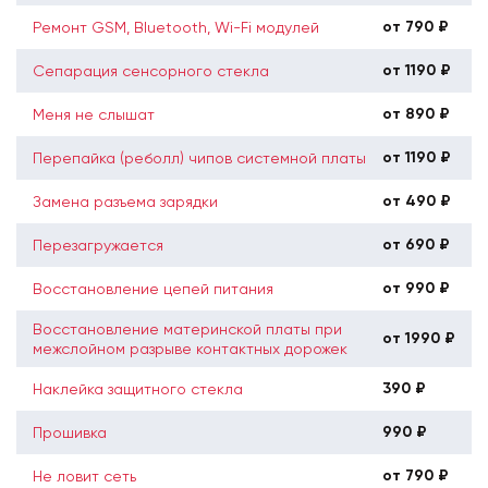
от 790 ₽
Ремонт GSM, Bluetooth, Wi-Fi модулей
от 1190 ₽
Сепарация сенсорного стекла
от 890 ₽
Меня не слышат
от 1190 ₽
Перепайка (реболл) чипов системной платы
от 490 ₽
Замена разъема зарядки
от 690 ₽
Перезагружается
от 990 ₽
Восстановление цепей питания
Восстановление материнской платы при
от 1990 ₽
межслойном разрыве контактных дорожек
390 ₽
Наклейка защитного стекла
990 ₽
Прошивка
от 790 ₽
Не ловит сеть