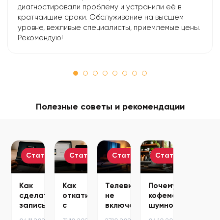
диагностировали проблему и устранили её в
кратчайшие сроки. Обслуживание на высшем
уровне, вежливые специалисты, приемлемые цены.
Рекомендую!
Полезные советы и рекомендации
Статьи
Статьи
Статьи
Статьи
Как
Как
Телевизор
Почему
сделать
откатиться
не
кофемашина
запись
с
включается
шумно
экрана
бета
—
работает