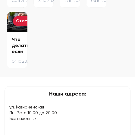
04.11.2025
31.10.2025
27.10.2025
04.10.2024
на
iOS
причины
–
MacBook
на
и
причины
—
стабильную
решения:
и
пошаговая
версию:
что
способы…
Статьи
инструкция…
подробная…
можно…
Что
делать,
если
телефон
04.10.2025
не
заряжается
Наши адреса:
ул. Казначейская
Пн-Вс: с 10:00 до 20:00
Без выходных