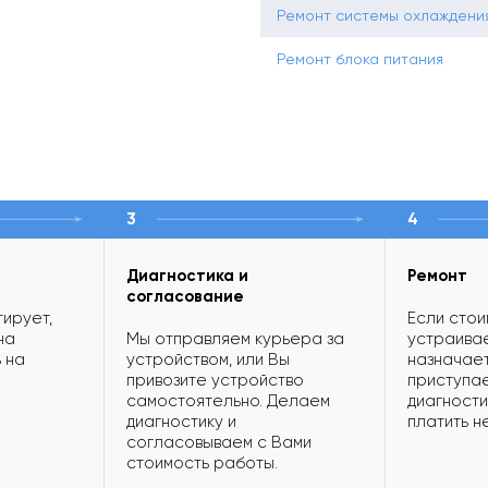
Ремонт системы охлаждени
Ремонт блока питания
3
4
Диагностика и
Ремонт
согласование
ирует,
Если стои
на
Мы отправляем курьера за
устраивае
 на
устройством, или Вы
назначает
привозите устройство
приступае
самостоятельно. Делаем
диагности
диагностику и
платить н
согласовываем с Вами
стоимость работы.