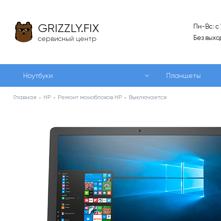
GRIZZLY.FIX
Пн-Вс: с
Без выхо
сервисный центр
Ноутбуки
Планшеты
Главная
HP
Ремонт моноблоков HP
Выключается