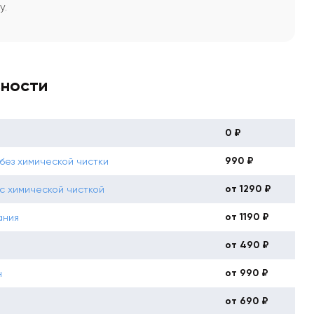
у.
вности
0 ₽
990 ₽
ез химической чистки
от 1290 ₽
с химической чисткой
от 1190 ₽
ания
от 490 ₽
от 990 ₽
н
от 690 ₽