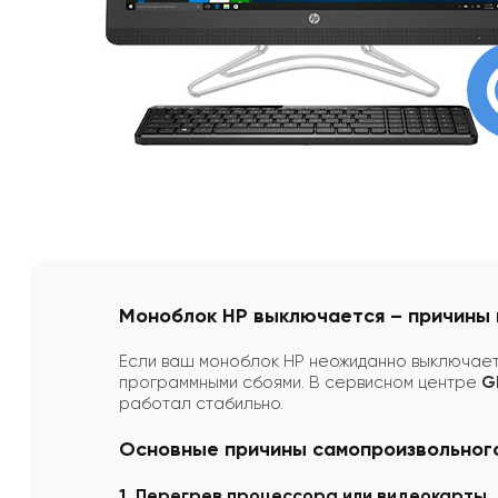
Моноблок HP выключается – причины 
Если ваш моноблок HP неожиданно выключаетс
программными сбоями. В сервисном центре
G
работал стабильно.
Основные причины самопроизвольног
1. Перегрев процессора или видеокарты