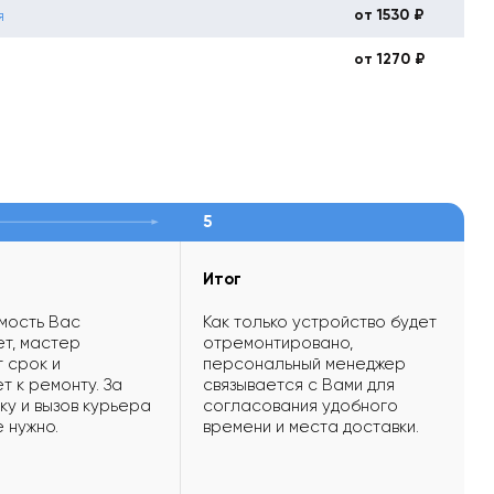
от 1530 ₽
я
от 1270 ₽
5
Итог
мость Вас
Как только устройство будет
т, мастер
отремонтировано,
 срок и
персональный менеджер
т к ремонту. За
связывается с Вами для
ку и вызов курьера
согласования удобного
е нужно.
времени и места доставки.