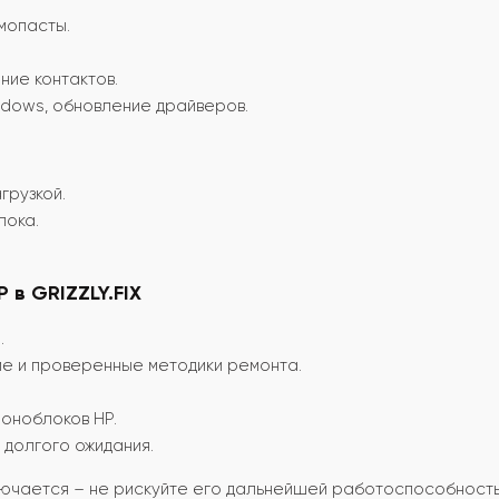
мопасты.
ние контактов.
dows, обновление драйверов.
грузкой.
лока.
 в GRIZZLY.FIX
.
е и проверенные методики ремонта.
оноблоков HP.
долгого ожидания.
лючается – не рискуйте его дальнейшей работоспособност