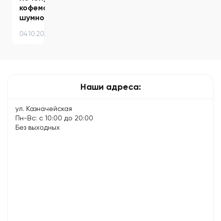
кофемашина
шумно
работает
04.10.2024
–
причины
и
способы…
Наши адреса:
ул. Казначейская
Пн-Вс: с 10:00 до 20:00
Без выходных