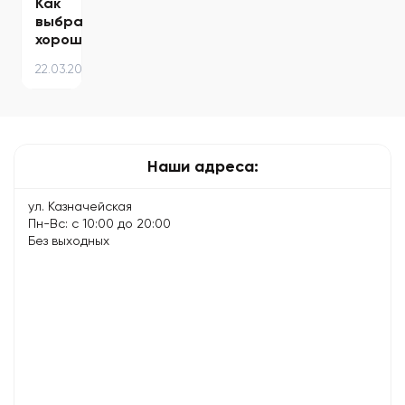
Как
выбрать
хороший
сервисный
22.03.2021
центр
–
советы
экспертов
Наши адреса:
ул. Казначейская
Пн-Вс: с 10:00 до 20:00
Без выходных