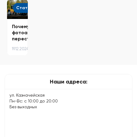
решения:
простых
продлить
команды…
что
и
время…
Статьи
можно…
эффективных…
Почему
фотоаппарат
перестал
фокусироваться
19.12.2024
–
причины…
Наши адреса:
ул. Казначейская
Пн-Вс: с 10:00 до 20:00
Без выходных