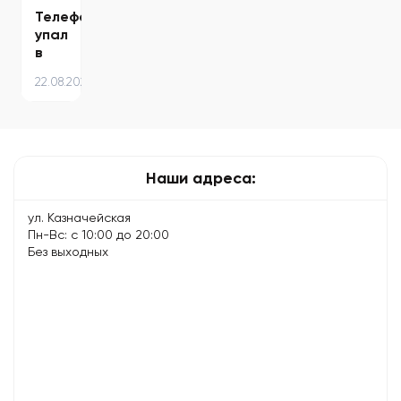
Телефон
упал
в
воду
22.08.2024
–
что
делать
и
чего
Наши адреса:
избегать
ул. Казначейская
Пн-Вс: с 10:00 до 20:00
Без выходных