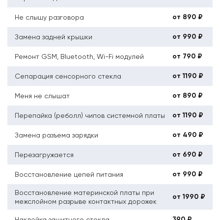
от 890 ₽
Не слышу разговора
от 990 ₽
Замена задней крышки
от 790 ₽
Ремонт GSM, Bluetooth, Wi-Fi модулей
от 1190 ₽
Сепарация сенсорного стекла
от 890 ₽
Меня не слышат
от 1190 ₽
Перепайка (реболл) чипов системной платы
от 490 ₽
Замена разъема зарядки
от 690 ₽
Перезагружается
от 990 ₽
Восстановление цепей питания
Восстановление материнской платы при
от 1990 ₽
межслойном разрыве контактных дорожек
390 ₽
Наклейка защитного стекла