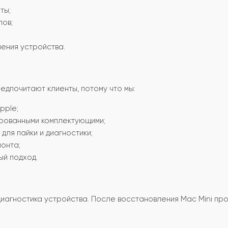
ты;
лов;
ения устройства.
дпочитают клиенты, потому что мы:
pple;
рованными комплектующими;
ля пайки и диагностики;
монта;
ый подход.
агностика устройства. После восстановления Mac Mini про