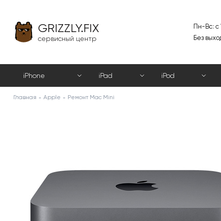
GRIZZLY.FIX
Пн-Вс: с
Без выхо
сервисный центр
iPhone
iPad
iPod
Главная
Apple
Ремонт Mac Mini