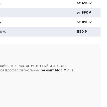
от 490 ₽
в
от 890 ₽
от 1190 ₽
я
1530 ₽
BIOS
юбая техника, он может выйти из строя:
ся профессиональный
ремонт Mac Mini
в