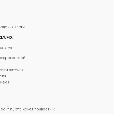
адания влаги.
LY.FIX
няются:
исправностей.
пей питания.
еля.
ейфов.
 Mini, это может привести к: