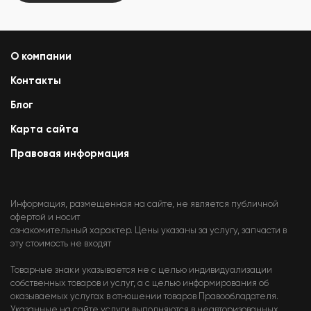
О компании
Контакты
Блог
Карта сайта
Правовая информация
Информация, размещенная на сайте, не является публичной
офертой и носит
ознакомительный характер. Цены указаны за услугу, запчасти в
эту стоимость не входят
Товарные знаки указывается не с целью индивидуализации
собственных товаров и услуг, а с целью информирования об
оказываемых услугах в отношении товаров Правообладателя.
Указанные на сайте услуги выполняются в неавторизованных