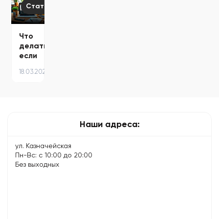
способы…
и
решения…
Статьи
что
делать
Что
делать,
если
ноутбук
18.03.2024
начал
тормозить
– 8
советов…
Наши адреса:
ул. Казначейская
Пн-Вс: с 10:00 до 20:00
Без выходных