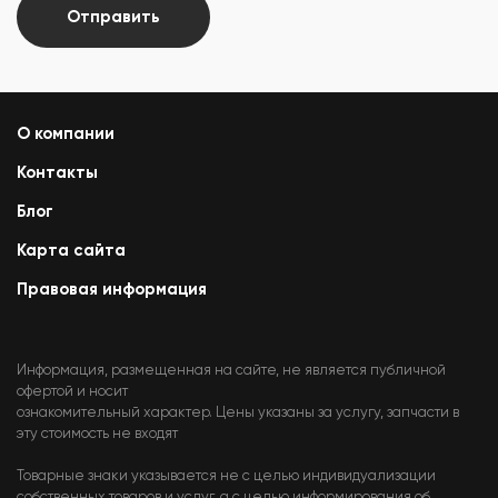
Отправить
О компании
Контакты
Блог
Карта сайта
Правовая информация
Информация, размещенная на сайте, не является публичной
офертой и носит
ознакомительный характер. Цены указаны за услугу, запчасти в
эту стоимость не входят
Товарные знаки указывается не с целью индивидуализации
собственных товаров и услуг, а с целью информирования об