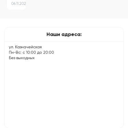
06.11.2024
iPhone
–
причины
и
что
Наши адреса:
делать
ул. Казначейская
Пн-Вс: с 10:00 до 20:00
Без выходных