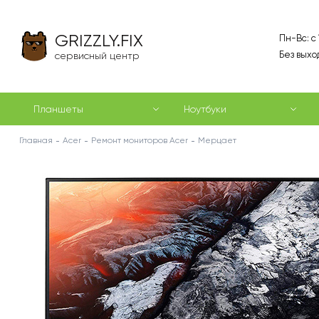
GRIZZLY.FIX
Пн-Вс: с
Без выхо
сервисный центр
Планшеты
Ноутбуки
Главная
Acer
Ремонт мониторов Acer
Мерцает