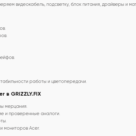
ряем видеокабель, подсветку, блок питания, драйверы и мат
ов.
ов.
.
ейфов.
табильности работы и цветопередачи.
 в GRIZZLY.FIX
ны мерцания.
е и проверенные аналоги.
ты.
 мониторов Acer.