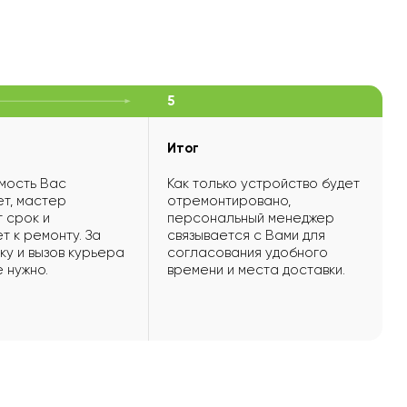
5
Итог
мость Вас
Как только устройство будет
т, мастер
отремонтировано,
 срок и
персональный менеджер
т к ремонту. За
связывается с Вами для
ку и вызов курьера
согласования удобного
е нужно.
времени и места доставки.