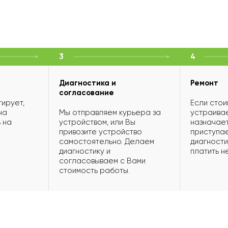
3
4
Диагностика и
Ремонт
согласование
ирует,
Если стои
на
Мы отправляем курьера за
устраивае
 на
устройством, или Вы
назначает
привозите устройство
приступае
самостоятельно. Делаем
диагности
диагностику и
платить н
согласовываем с Вами
стоимость работы.