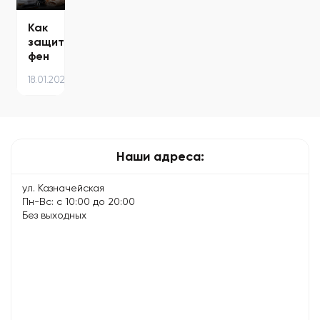
Как
защитить
фен
Dyson
18.01.2025
от
поломок
–
советы
по
Наши адреса:
уходу…
ул. Казначейская
Пн-Вс: с 10:00 до 20:00
Без выходных