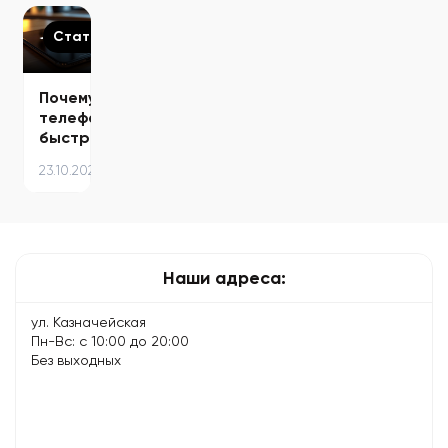
советы
команды…
как
экспертов
подключить
Статьи
интернет…
Почему
телефон
быстро
разряжается
23.10.2025
и
как
продлить
время…
Наши адреса:
ул. Казначейская
Пн-Вс: с 10:00 до 20:00
Без выходных