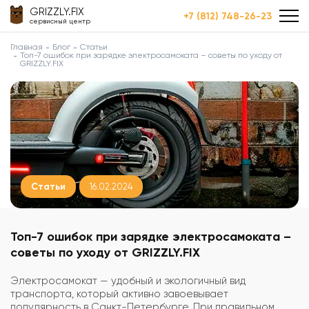
GRIZZLY.FIX
+7 (812) 748-26-23
сервисный центр
Главная
Блог
Статьи
Топ-7 ошибок при зарядке электросамоката – советы по уходу от
GRIZZLY.FIX
Статьи
16.02.2024
Топ-7 ошибок при зарядке электросамоката –
советы по уходу от GRIZZLY.FIX
Электросамокат — удобный и экологичный вид
транспорта, который активно завоевывает
популярность в Санкт-Петербурге. При правильном