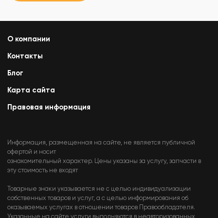
О компании
Контакты
Блог
Карта сайта
Правовая информация
Информация, размещенная на сайте, не является публичной
офертой и носит
ознакомительный характер. Цены указаны за услугу, запчасти в
эту стоимость не входят
Товарные знаки указывается не с целью индивидуализации
собственных товаров и услуг, а с целью информирования об
оказываемых услугах в отношении товаров Правообладателя.
Указанные на сайте услуги выполняются в неавторизованных