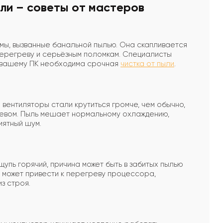
ыли – советы от мастеров
ы, вызванные банальной пылью. Она скапливается
 перегреву и серьёзным поломкам. Специалисты
то вашему ПК необходима срочная
чистка от пыли
.
 вентиляторы стали крутиться громче, чем обычно,
гревом. Пыль мешает нормальному охлаждению,
иятный шум.
щупь горячий, причина может быть в забитых пылью
 может привести к перегреву процессора,
из строя.