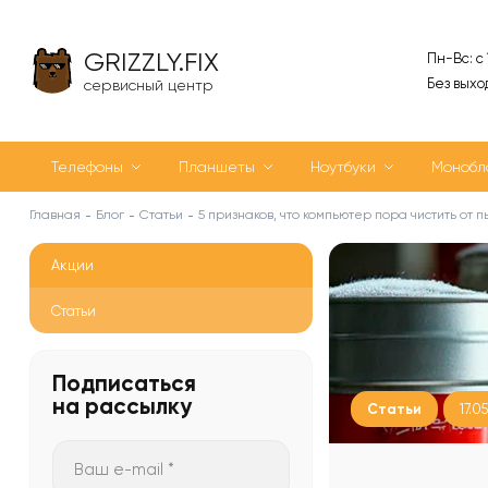
GRIZZLY.FIX
Пн-Вс: с
Без выхо
сервисный центр
Телефоны
Планшеты
Ноутбуки
Монобл
Главная
Блог
Статьи
5 признаков, что компьютер пора чистить от п
Акции
Статьи
Подписаться
на рассылку
Статьи
17.0
Ваш e-mail *