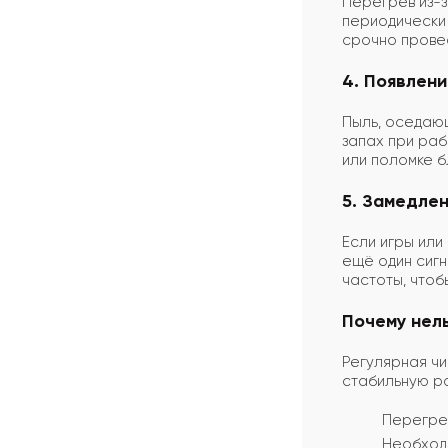
Перегрев из-з
периодически 
срочно провес
4. Появлен
Пыль, оседающ
запах при раб
или поломке б
5. Замедле
Если игры или
ещё один сигн
частоты, чтоб
Почему нел
Регулярная ч
стабильную ра
Перегрев
Необход