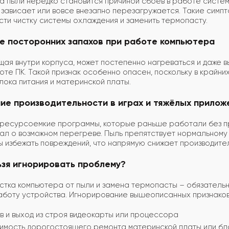
а пыли нередко становится причиной сбоев в работе систе
зависает или вовсе внезапно перезагружается. Такие симпт
ти чистку системы охлаждения и заменить термопасту.
ие посторонних запахов при работе компьютера
ая внутри корпуса, может постепенно нагреваться и даже в
оте ПК. Такой признак особенно опасен, поскольку в крайни
лока питания и материнской платы.
ние производительности в играх и тяжёлых прилож
 ресурсоемкие программы, которые раньше работали без пр
ал о возможном перегреве. Пыль препятствует нормальному
ы избежать повреждений, что напрямую снижает производите
ьзя игнорировать проблему?
истка компьютера от пыли и замена термопасты – обязател
боту устройства. Игнорирование вышеописанных признаков 
 и выход из строя видеокарты или процессора
имость дорогостоящего ремонта материнской платы или бл