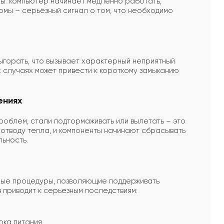
мы: компьютер начинает медленно работать,
омы – серьёзный сигнал о том, что необходимо
ыгорать, что вызывает характерный неприятный
х случаях может привести к короткому замыканию
ениях
облем, стали подтормаживать или вылетать – это
 отводу тепла, и компоненты начинают сбрасывать
льность.
ьные процедуры, позволяющие поддерживать
приводит к серьезным последствиям:
ока питания