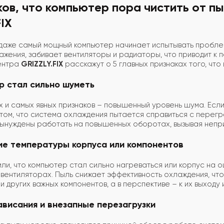
ков, что компьютер пора чистить от п
FIX
даже самый мощный компьютер начинает испытывать проблем
ажения, забивает вентиляторы и радиаторы, что приводит к
ентра
GRIZZLY.FIX
расскажут о 5 главных признаках того, ч
р стал сильно шуметь
х и самых явных признаков – повышенный уровень шума. Если
 том, что система охлаждения пытается справиться с пере
вынуждены работать на повышенных оборотах, вызывая непр
ие температуры корпуса или компонентов
или, что компьютер стал сильно нагреваться или корпус на о
вентиляторах. Пыль снижает эффективность охлаждения, что
и других важных компонентов, а в перспективе – к их выходу 
ависания и внезапные перезагрузки