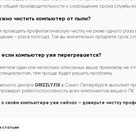
е общей производительности и сокращение срока службы к
нужно чистить компьютер от пыли?
 проводить профилактическую чистку не реже одного раза в 
ении – раз в полгода. Так вы значительно продлите срок 
, если компьютер уже перегревается?
аметили один или несколько описанных выше признаков, не ст
специалистам, тем проще будет решить проблему.
исного центра
GRIZZLY.FIX
в Санкт-Петербурге выполнят пр
проверят работоспособность всех компонентов вашего ПК.
 о своём компьютере уже сейчас – доверьте чистку профе
м статьям