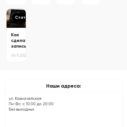
не
iOS
начал
–
заряжается
на
тормозить
что
стабильную
– 8
делать
версию:
советов…
и
Статьи
подробная…
чего
избегать
Как
сделать
запись
экрана
04.11.2025
на
MacBook
—
пошаговая
инструкция…
Наши адреса:
ул. Казначейская
Пн-Вс: с 10:00 до 20:00
Без выходных