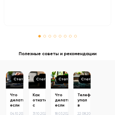
Полезные советы и рекомендации
Статьи
Статьи
Статьи
Статьи
Что
Как
Что
Телефон
делать,
откатиться
делать,
упал
если
с
если
в
телефон
бета
ноутбук
воду
04.10.2025
31.10.2025
18.03.2024
22.08.2024