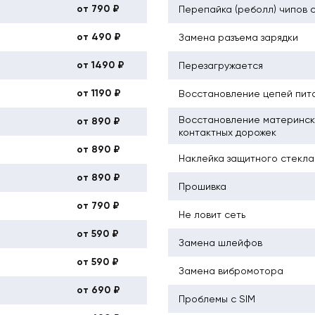
от 790 ₽
Перепайка (реболл) чипов 
от 490 ₽
Замена разъема зарядки
от 1490 ₽
Перезагружается
от 1190 ₽
Восстановление цепей пит
Восстановление материнск
от 890 ₽
контактных дорожек
от 890 ₽
Наклейка защитного стекла
от 890 ₽
Прошивка
от 790 ₽
Не ловит сеть
от 590 ₽
Замена шлейфов
от 590 ₽
Замена вибромотора
от 690 ₽
Проблемы с SIM