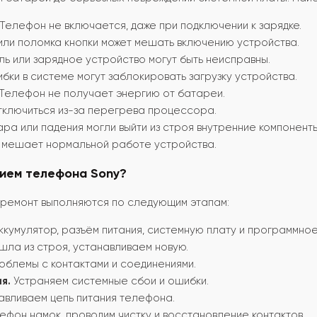
Телефон не включается, даже при подключении к зарядке.
или поломка кнопки может мешать включению устройства.
ль или зарядное устройство могут быть неисправны.
ки в системе могут заблокировать загрузку устройства.
Телефон не получает энергию от батареи.
ключиться из-за перегрева процессора.
ра или падения могли выйти из строя внутренние компоненты
 мешает нормальной работе устройства.
нием телефона Sony?
и ремонт выполняются по следующим этапам:
кумулятор, разъём питания, системную плату и программно
ла из строя, устанавливаем новую.
блемы с контактами и соединениями.
я.
Устраняем системные сбои и ошибки.
вливаем цепь питания телефона.
ефон намок, проводим чистку и восстановление контактов.