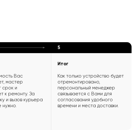
5
Итог
мость Вас
Как только устройство будет
т, мастер
отремонтировано,
 срок и
персональный менеджер
т к ремонту. За
связывается с Вами для
ку и вызов курьера
согласования удобного
е нужно.
времени и места доставки.