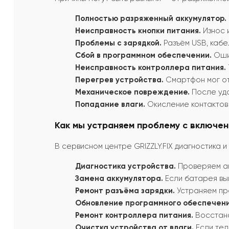
Полностью разряженный аккумулятор.
Неисправность кнопки питания.
Износ 
Проблемы с зарядкой.
Разъём USB, кабе
Сбой в программном обеспечении.
Ошиб
Неисправность контроллера питания.
Перегрев устройства.
Смартфон мог от
Механическое повреждение.
После уда
Попадание влаги.
Окисление контактов
Как мы устраняем проблему с включе
В сервисном центре GRIZZLY.FIX диагностика 
Диагностика устройства.
Проверяем ак
Замена аккумулятора.
Если батарея выш
Ремонт разъёма зарядки.
Устраняем про
Обновление программного обеспечени
Ремонт контроллера питания.
Восстана
Очистка устройства от влаги.
Если тел