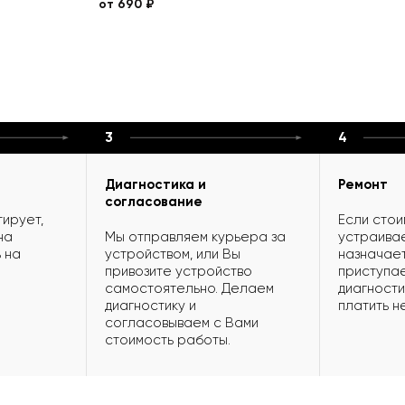
от 690 ₽
3
4
Диагностика и
Ремонт
согласование
ирует,
Если стои
на
Мы отправляем курьера за
устраивае
 на
устройством, или Вы
назначает
привозите устройство
приступае
самостоятельно. Делаем
диагности
диагностику и
платить н
согласовываем с Вами
стоимость работы.