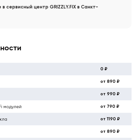
 в сервисный центр GRIZZLY.FIX в Санкт-
вности
0 ₽
от 890 ₽
от 990 ₽
от 790 ₽
Fi модулей
от 1190 ₽
кла
от 890 ₽