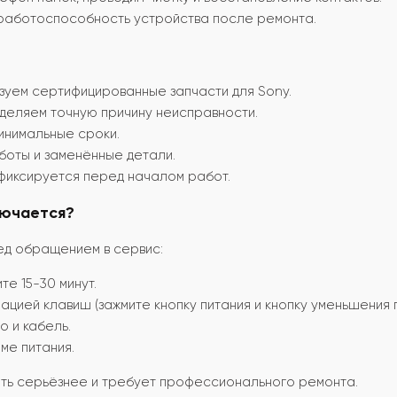
аботоспособность устройства после ремонта.
уем сертифицированные запчасти для Sony.
еляем точную причину неисправности.
инимальные сроки.
оты и заменённые детали.
фиксируется перед началом работ.
лючается?
ед обращением в сервис:
те 15-30 минут.
цией клавиш (зажмите кнопку питания и кнопку уменьшения г
о и кабель.
ме питания.
быть серьёзнее и требует профессионального ремонта.