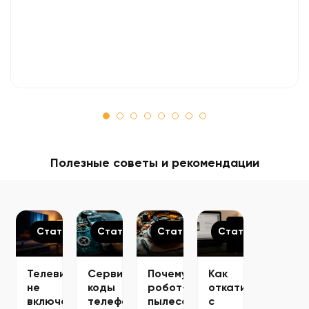
Полезные советы и рекомендации
Статьи
Статьи
Статьи
Статьи
Телевизор
Сервисные
Почему
Как
не
коды
робот-
откатиться
включается
телефонов
пылесос
с