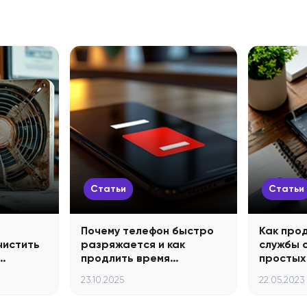
Статьи
Статьи
Почему телефон быстро
Как про
чистить
разряжается и как
службы 
…
продлить время…
простых
23.10.2025
22.05.2023