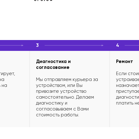
3
4
Диагностика и
Ремонт
согласование
ирует,
Если стои
на
Мы отправляем курьера за
устраивае
 на
устройством, или Вы
назначает
привозите устройство
приступае
самостоятельно. Делаем
диагности
диагностику и
платить н
согласовываем с Вами
стоимость работы.