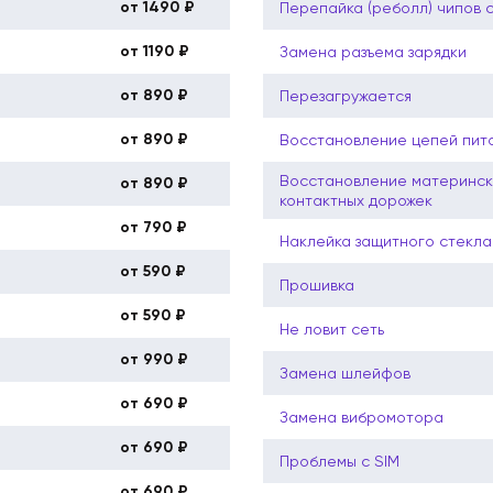
от 1490 ₽
Перепайка (реболл) чипов 
от 1190 ₽
Замена разъема зарядки
от 890 ₽
Перезагружается
от 890 ₽
Восстановление цепей пит
Восстановление материнск
от 890 ₽
контактных дорожек
от 790 ₽
Наклейка защитного стекла
от 590 ₽
Прошивка
от 590 ₽
Не ловит сеть
от 990 ₽
Замена шлейфов
от 690 ₽
Замена вибромотора
от 690 ₽
Проблемы с SIM
от 690 ₽