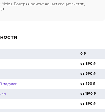
 Meizu. Доверяя ремонт нашим специалистам,
да.
вности
0 ₽
от 890 ₽
от 990 ₽
от 790 ₽
Fi модулей
от 1190 ₽
кла
от 890 ₽