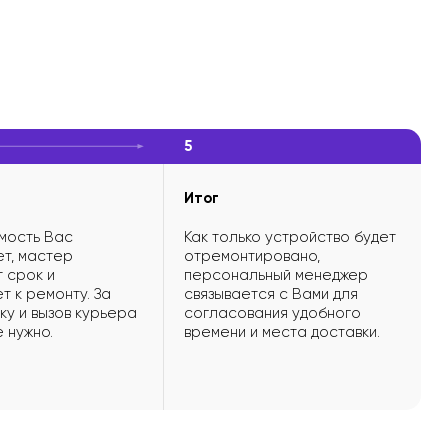
5
Итог
мость Вас
Как только устройство будет
т, мастер
отремонтировано,
 срок и
персональный менеджер
т к ремонту. За
связывается с Вами для
ку и вызов курьера
согласования удобного
е нужно.
времени и места доставки.