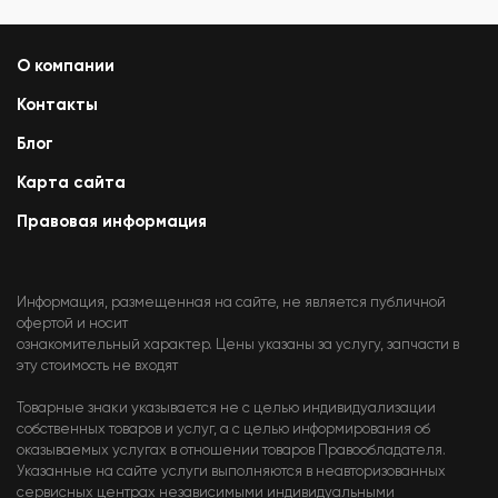
О компании
Контакты
Блог
Карта сайта
Правовая информация
Информация, размещенная на сайте, не является публичной
офертой и носит
ознакомительный характер. Цены указаны за услугу, запчасти в
эту стоимость не входят
Товарные знаки указывается не с целью индивидуализации
собственных товаров и услуг, а с целью информирования об
оказываемых услугах в отношении товаров Правообладателя.
Указанные на сайте услуги выполняются в неавторизованных
сервисных центрах независимыми индивидуальными