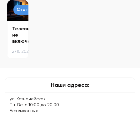
команды…
советы
и
как
по…
способы…
подключить
Статьи
интернет…
Телевизор
не
включается
—
27.10.2025
причины
и
решения:
что
можно…
Наши адреса:
ул. Казначейская
Пн-Вс: с 10:00 до 20:00
Без выходных