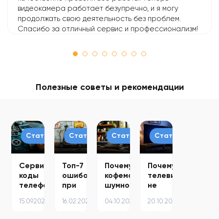
видеокамера работает безупречно, и я могу
продолжать свою деятельность без проблем.
Спасибо за отличный сервис и профессионализм!
Полезные советы и рекомендации
Статьи
Статьи
Статьи
Статьи
Сервисные
Топ-7
Почему
Почему
коды
ошибок
кофемашина
телевизор
телефонов
при
шумно
не
Samsung
зарядке
работает
видит
15.09.2024
16.02.2024
04.10.2024
20.10.2025
–
электросамоката
–
Wi-
полезные
–
причины
Fi и