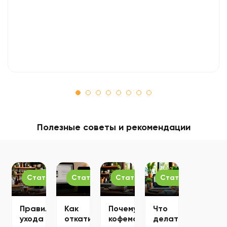
Полезные советы и рекомендации
Статьи
Статьи
Статьи
Статьи
Правила
Как
Почему
Что
ухода
откатиться
кофемашина
делать,