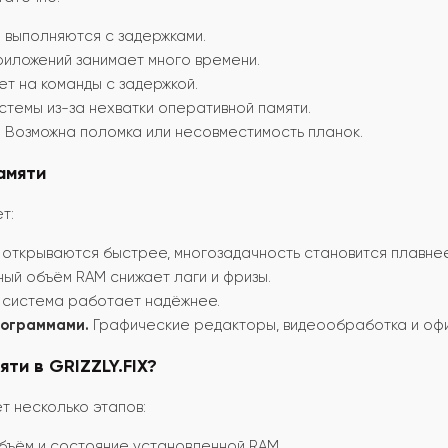
выполняются с задержками.
иложений занимает много времени.
т на команды с задержкой.
темы из-за нехватки оперативной памяти.
.
Возможна поломка или несовместимость планок.
амяти
т:
открываются быстрее, многозадачность становится плавнее
ый объём RAM снижает лаги и фризы.
система работает надёжнее.
рограммами.
Графические редакторы, видеообработка и оф
ти в GRIZZLY.FIX?
 несколько этапов:
ъём и состояние установленной RAM.