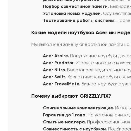
Подбор совместимой памяти.
Выбираем 
Установка новых модулей.
Осуществляем
Тестирование работы системы.
Провер
Какие модели ноутбуков Acer мы мод
Мы выполняем замену оперативной памяти на 
Acer Aspire.
Популярные ноутбуки для ра
Acer Predator.
Игровые модели с возмо
Acer Nitro.
Высокопроизводительные ноут
Acer Swift.
Компактные ультрабуки с ул
Acer TravelMate.
Бизнес-ноутбуки с уве
Почему выбирают GRIZZLY.FIX?
Оригинальные комплектующие.
Использ
Гарантия до 1 года.
На установленные д
Опытные мастера.
Профессиональная з
Совместимость с ноутбуком.
Подбираем