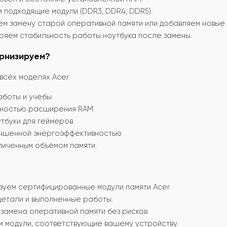
подходящие модули (DDR3, DDR4, DDR5).
 замену старой оперативной памяти или добавляем новые 
яем стабильность работы ноутбука после замены.
ернизируем?
всех моделях Acer:
боты и учёбы.
жностью расширения RAM.
буки для геймеров.
учшенной энергоэффективностью.
личенным объёмом памяти.
уем сертифицированные модули памяти Acer.
етали и выполненные работы.
амена оперативной памяти без рисков.
 модули, соответствующие вашему устройству.