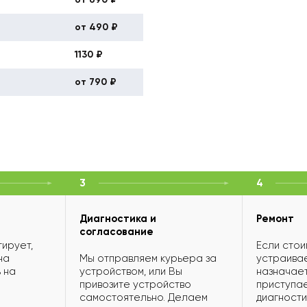
от 490 ₽
1130 ₽
от 790 ₽
3
4
Диагностика и
Ремонт
согласование
ирует,
Если стои
на
Мы отправляем курьера за
устраивае
 на
устройством, или Вы
назначает
привозите устройство
приступае
самостоятельно. Делаем
диагности