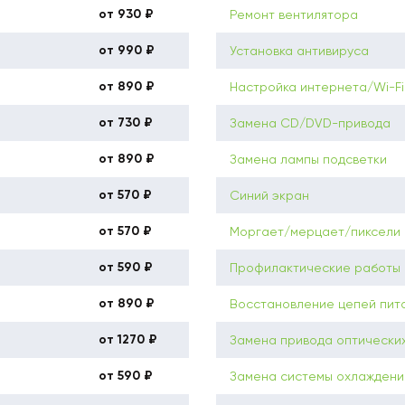
от 930 ₽
Ремонт вентилятора
от 990 ₽
Установка антивируса
от 890 ₽
Настройка интернета/Wi-Fi
от 730 ₽
Замена CD/DVD-привода
от 890 ₽
Замена лампы подсветки
от 570 ₽
Синий экран
от 570 ₽
Моргает/мерцает/пиксели
от 590 ₽
Профилактические работы 
от 890 ₽
Восстановление цепей пит
от 1270 ₽
Замена привода оптических
от 590 ₽
Замена системы охлаждени