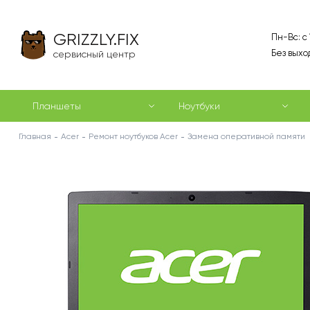
GRIZZLY.FIX
Пн-Вс: с
Без выхо
сервисный центр
Планшеты
Ноутбуки
Главная
Acer
Ремонт ноутбуков Acer
Замена оперативной памяти