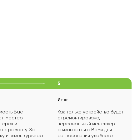
5
Итог
мость Вас
Как только устройство будет
т, мастер
отремонтировано,
 срок и
персональный менеджер
т к ремонту. За
связывается с Вами для
ку и вызов курьера
согласования удобного